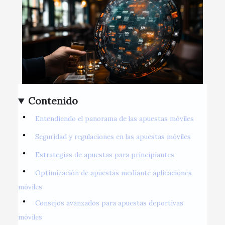
Contenido
Entendiendo el panorama de las apuestas móviles
Seguridad y regulaciones en las apuestas móviles
Estrategias de apuestas para principiantes
Optimización de apuestas mediante aplicaciones
móviles
Consejos avanzados para apuestas deportivas
móviles