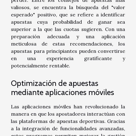
valiosos, se encuentra la búsqueda del "valor
esperado" positivo, que se refiere a identificar
apuestas cuya probabilidad de ganar sea
superior a la que las cuotas sugieren. Con una
preparación adecuada y una aplicación
meticulosa de estas recomendaciones, los
apuestas para principiantes pueden convertirse
en una experiencia gratificante y
potencialmente rentable.
Optimización de apuestas
mediante aplicaciones móviles
Las aplicaciones móviles han revolucionado la
manera en que los apostadores interactúan con
las plataformas de apuestas deportivas. Gracias
a la integración de funcionalidades avanzadas,
estos programas permiten mejorar la gestión