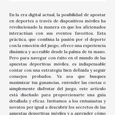
En la era digital actual, la posibilidad de apostar
en deportes a través de dispositivos móviles ha
revolucionado la manera en que los aficionados
interactúan con sus eventos favoritos. Esta
práctica, que combina la pasión por el deporte
con la emoción del juego, ofrece una experiencia
dinámica y accesible desde la palma de tu mano.
Pero para navegar con éxito en el mundo de las
apuestas deportivas móviles, es indispensable
contar con una estrategia bien definida y seguir
consejos probados. Ya sea que busques
maximizar tus ganancias, entender las cuotas o
simplemente disfrutar del juego, este artículo
está diseñado para proporcionarte una guía
detallada y eficaz. Invitamos a los entusiastas y
novatos por igual a descubrir los secretos de las
apuestas deportivas móviles y a aprender cómo