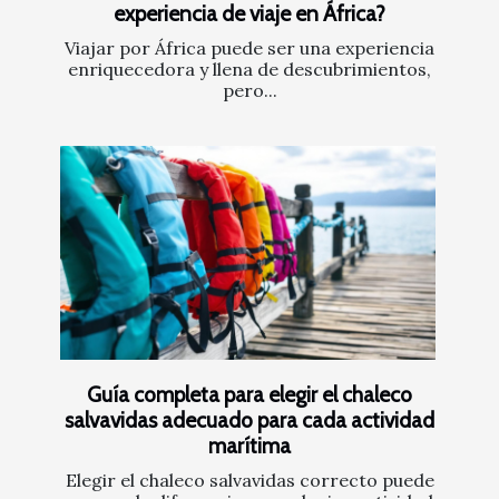
experiencia de viaje en África?
Viajar por África puede ser una experiencia
enriquecedora y llena de descubrimientos,
pero...
Guía completa para elegir el chaleco
salvavidas adecuado para cada actividad
marítima
Elegir el chaleco salvavidas correcto puede