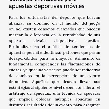
apuestas deportivas móviles
Para los entusiastas del deporte que buscan
afianzar su dominio en el mundo del juego
online, existen consejos avanzados que pueden
marcar la diferencia en la rentabilidad de sus
apuestas desde dispositivos móviles.
Profundizar en el análisis de tendencias de
apuestas permite identificar patrones que pasan
desapercibidos para la mayoría. Asimismo, es
fundamental comprender las fluctuaciones de
cuotas, ya que una variación puede ser indicativa
de cambios en la percepción de un evento
deportivo. Aquellos que desean llevar sus
estrategias al siguiente nivel deben considerar el
arbitraje de apuestas, una técnica de apuestas
que implica colocar múltiples apuestas en
distintos resultados de un evento para asegurar